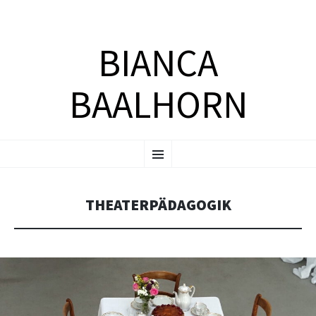
BIANCA
BAALHORN
ZUM
Menü
INHALT
SPRINGEN
THEATERPÄDAGOGIK