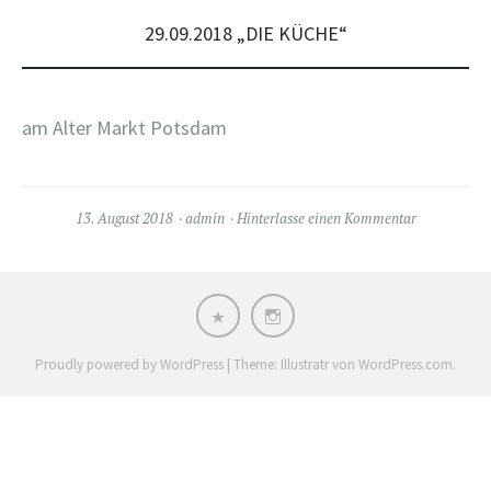
29.09.2018 „DIE KÜCHE“
am Alter Markt Potsdam
13. August 2018
admin
Hinterlasse einen Kommentar
Impressum
Instagram
/
Datenschutzerklärung
Proudly powered by WordPress
|
Theme: Illustratr von
WordPress.com
.