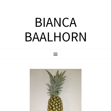
BIANCA
BAALHORN
ZUM
Menü
INHALT
SPRINGEN